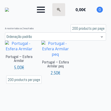
0,00
€
0
Search
for:
A mostrar todos os 2 resultados
Portugal – Esfera
Armilar
Portugal – Esfera
Armilar peq
5,00
€
2,50
€