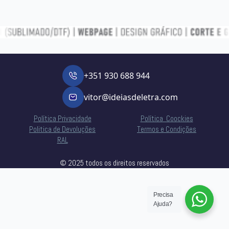
+351 930 688 944
vitor@ideiasdeletra.com
Política Privacidade
Política Coockies
Politica de Devoluções
Termos e Condições
RAL
© 2025 todos os direitos reservados
Precisa
Ajuda?