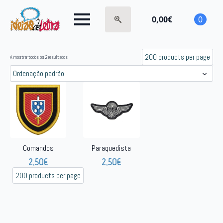
0,00
€
0
Search
for:
A mostrar todos os 2 resultados
Comandos
Paraquedista
2,50
€
2,50
€