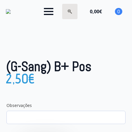
0,00
€
0
Search
for:
(G-Sang) B+ Pos
2,50
€
Observações