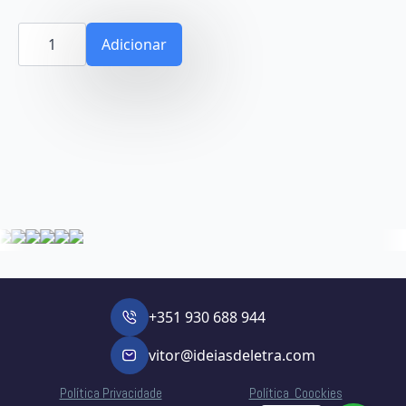
Quantidade
de
Adicionar
(G-
Sang)
B+
Pos
+351 930 688 944
vitor@ideiasdeletra.com
Política Privacidade
Política Coockies