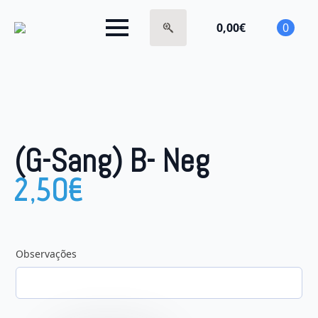
0,00
€
0
Search
for:
(G-Sang) B- Neg
2,50
€
Observações