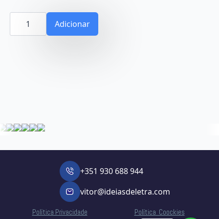
Quantidade
de
Adicionar
(G-
Sang)
B-
Neg
+351 930 688 944
vitor@ideiasdeletra.com
Política Privacidade
Política Coockies