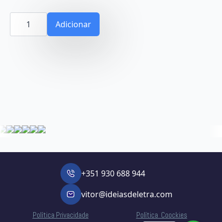
Quantidade
de
Adicionar
Dragon
Gás
+351 930 688 944
vitor@ideiasdeletra.com
Política Privacidade
Política Coockies