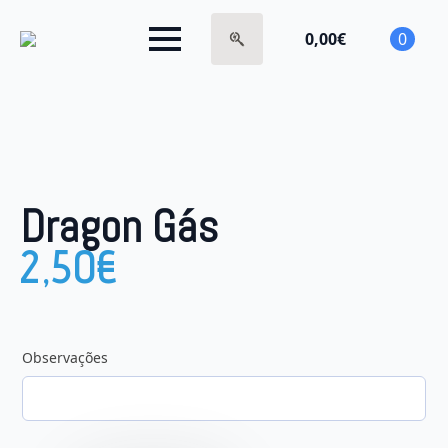
0,00
€
0
Search
for:
Dragon Gás
2,50
€
Observações