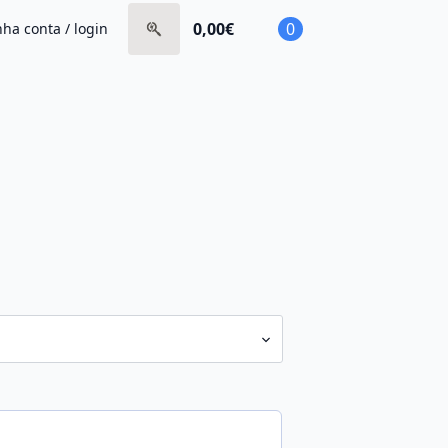
0,00
€
0
ha conta / login
Search
for: