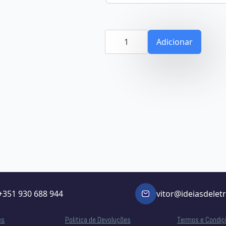
Quantidade
de
Adicionar
Campos
+351 930 688 944
vitor@ideiasdelet
es
Politica de Devoluções
Termos e Condiç