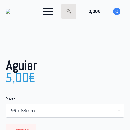
0,00
€
0
Search
for:
Aguiar
5,00
€
Size