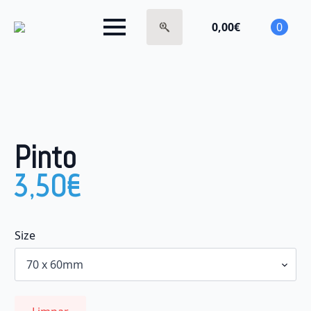
0,00
€
0
Search
for:
Pinto
3,50
€
Size