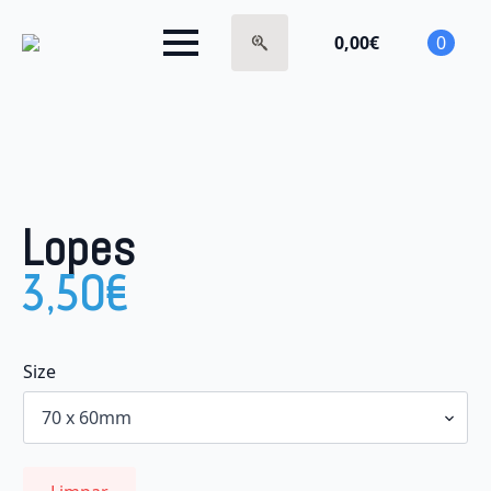
0,00
€
0
Search
for:
Lopes
3,50
€
Size