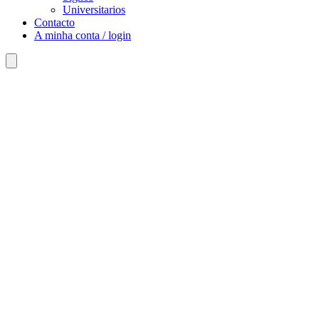
Universitarios
Contacto
A minha conta / login
Search
for: